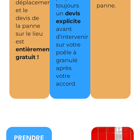
déplacement
toujours
panne.
et le
un
devis
devis de
explicite
la panne
avant
sur le lieu
d’intervenir
est
sur votre
entièrement
poêle à
gratuit !
granulé
après
votre
accord.
PRENDRE