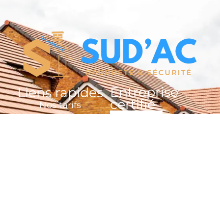
Entreprise
Liens rapides
certifié
Nos tarifs
Prendre RDV en ligne
Contactez-nous
Plan du site