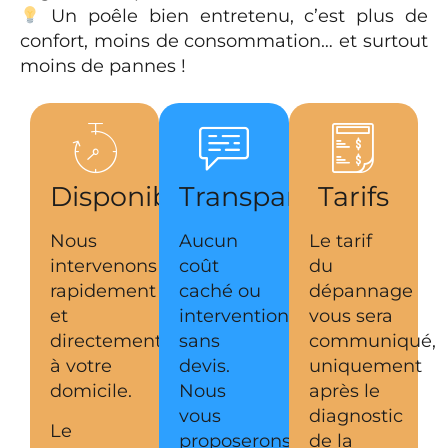
Un poêle bien entretenu, c’est plus de
confort, moins de consommation… et surtout
moins de pannes !
Disponibilité
Transparence
Tarifs
Nous
Aucun
Le tarif
intervenons
coût
du
rapidement
caché ou
dépannage
et
intervention
vous sera
directement
sans
communiqué,
à votre
devis.
uniquement
domicile.
Nous
après le
vous
diagnostic
Le
proposerons
de la