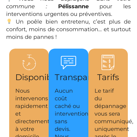
commune :
Pélissanne
pour les
interventions urgentes ou préventives.
Un poêle bien entretenu, c’est plus de
confort, moins de consommation… et surtout
moins de pannes !
Disponibilité
Transparence
Tarifs
Nous
Aucun
Le tarif
intervenons
coût
du
rapidement
caché ou
dépannage
et
intervention
vous sera
directement
sans
communiqué,
à votre
devis.
uniquement
domicile.
Nous
après le