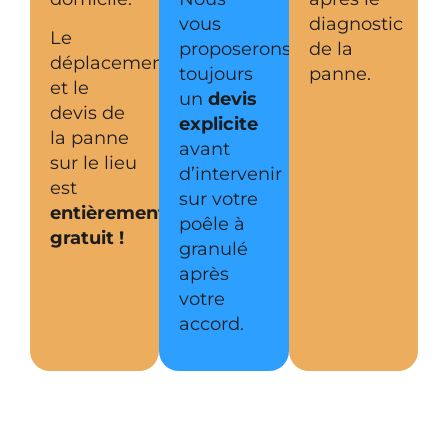
vous
diagnostic
Le
proposerons
de la
déplacement
toujours
panne.
et le
un
devis
devis de
explicite
la panne
avant
sur le lieu
d’intervenir
est
sur votre
entièrement
poêle à
gratuit !
granulé
après
votre
accord.