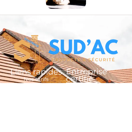
Entreprise
Liens rapides
certifié
Nos tarifs
Prendre RDV en ligne
Contactez-nous
Plan du site