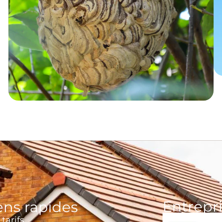
Entrepri
ens rapides
tarifs