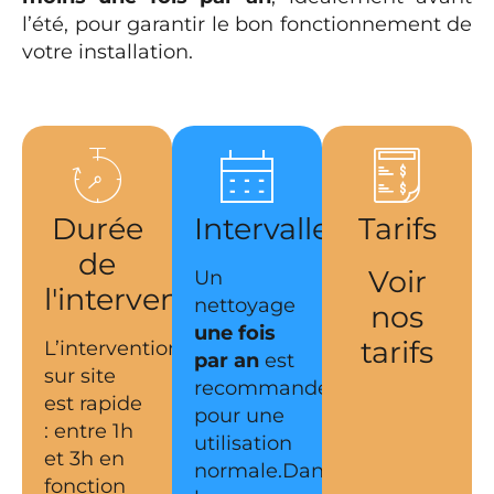
l’été, pour garantir le bon fonctionnement de
votre installation.
Durée
Intervalles
Tarifs
de
Voir
Un
l'intervention
nettoyage
nos
une fois
tarifs
L’intervention
par an
est
sur site
recommandé
est rapide
pour une
: entre 1h
utilisation
et 3h en
normale.Dans
fonction