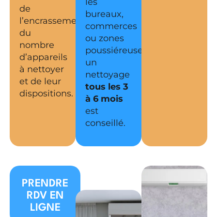
les
de
bureaux,
l’encrassement,
commerces
du
ou zones
nombre
poussiéreuses,
d’appareils
un
à nettoyer
nettoyage
et de leur
tous les 3
dispositions.
à 6 mois
est
conseillé.
PRENDRE
RDV EN
LIGNE