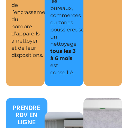
les
de
bureaux,
l’encrassement,
commerces
du
ou zones
nombre
poussiéreuses,
d’appareils
un
à nettoyer
nettoyage
et de leur
tous les 3
dispositions.
à 6 mois
est
conseillé.
PRENDRE
RDV EN
LIGNE