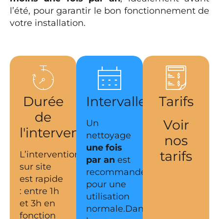
l’été, pour garantir le bon fonctionnement de
votre installation.
Durée
Intervalles
Tarifs
de
Voir
Un
l'intervention
nettoyage
nos
une fois
tarifs
L’intervention
par an
est
sur site
recommandé
est rapide
pour une
: entre 1h
utilisation
et 3h en
normale.Dans
fonction