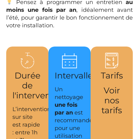
Pensez à programmer un entretien
au
moins une fois par an
, idéalement avant
l’été, pour garantir le bon fonctionnement de
votre installation.
Durée
Intervalles
Tarifs
de
Voir
Un
l'intervention
nettoyage
nos
une fois
tarifs
L’intervention
par an
est
sur site
recommandé
est rapide
pour une
: entre 1h
utilisation