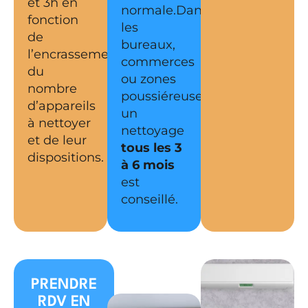
et 3h en
normale.Dans
fonction
les
de
bureaux,
l’encrassement,
commerces
du
ou zones
nombre
poussiéreuses,
d’appareils
un
à nettoyer
nettoyage
et de leur
tous les 3
dispositions.
à 6 mois
est
conseillé.
PRENDRE
RDV EN