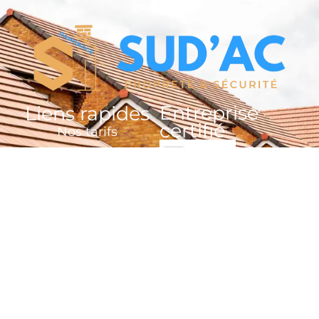
Entreprise
Liens rapides
certifié
Nos tarifs
Prendre RDV en ligne
Contactez-nous
Plan du site
Mentions légales
Site créé par GMX DEV