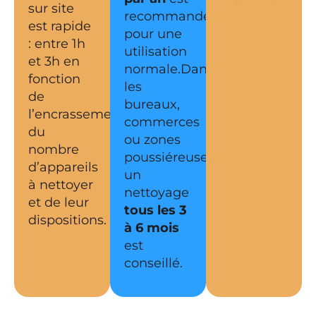
sur site
recommandé
est rapide
pour une
: entre 1h
utilisation
et 3h en
normale.Dans
fonction
les
de
bureaux,
l’encrassement,
commerces
du
ou zones
nombre
poussiéreuses,
d’appareils
un
à nettoyer
nettoyage
et de leur
tous les 3
dispositions.
à 6 mois
est
conseillé.