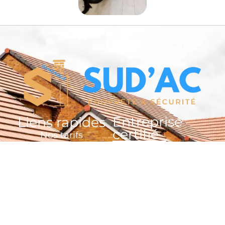
Entreprise
Liens rapides
certifié
Nos tarifs
Prendre RDV en ligne
Contactez-nous
Plan du site