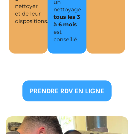
un
nettoyer
nettoyage
et de leur
tous les 3
dispositions.
à 6 mois
est
conseillé.
PRENDRE RDV EN LIGNE