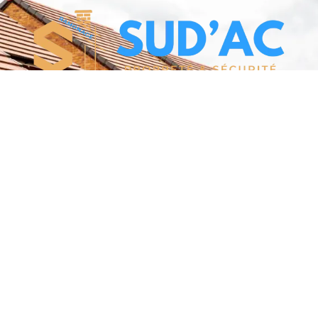
Entreprise
Liens rapides
certifié
Nos tarifs
Prendre RDV en ligne
Contactez-nous
Plan du site
Mentions légales
Site créé par GMX DEV