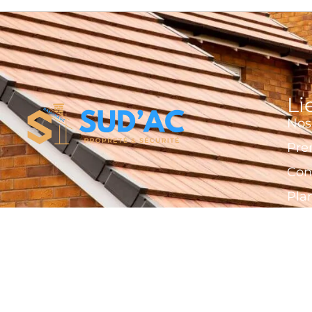
Li
Nos 
Pre
Con
Plan
Mentions légales