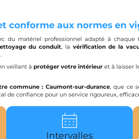
 et conforme aux normes en v
c du matériel professionnel adapté à chaque typ
ettoyage du conduit
, la
vérification de la vacu
.
en veillant à
protéger votre intérieur
et à laisser 
otre commune : Caumont-sur-durance
, que ce s
cal de confiance pour un service rigoureux, effica
Intervalles