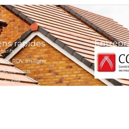
Entrepri
ens rapides
tarifs
ndre RDV en ligne
tactez-nous
 du site